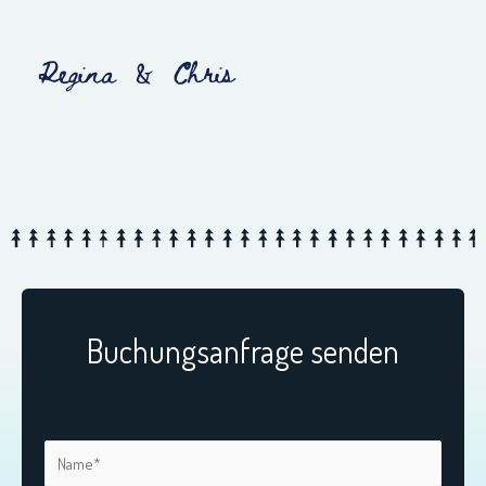
Regina & Chris
Buchungsanfrage senden
N
a