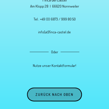
c
Am Klopp 28 | 66620 Nonnweiler
h
e
Tel.: +49 (0) 6873 / 999 80 50
N
a
info[at]finca-castel.de
c
h
r
Oder
i
c
Nutze unser Kontaktformular!
h
t
*
ZURÜCK NACH OBEN